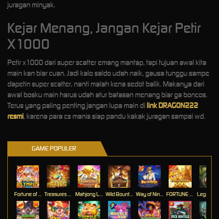
juragan minyak.
Kejar Menang, Jangan Kejar Petir
X1000
Petir x1000 dari super scatter emang mantap, tapi tujuan awal kita
main kan biar cuan. Jadi kalo saldo udah naik, gausa tunggu sampe
dapetin super scatter, nanti malah kena sedot balik. Makanya dari
awal bosku main harus udah atur batasan menang biar ga boncos.
Terus yang paling penting jangan lupa main di
link DRAGON222
resmi
, karena para cs manis siap pandu kakak juragan sampai wd.
GAME POPULER
Fortune of Olympus
Treasures of Aztec
Mahjong Legend
Wild Bounty Showdown
Way of Ninja
FORTUNE GARUDA 500