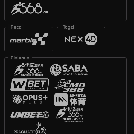
Race
Togel
Olahraga