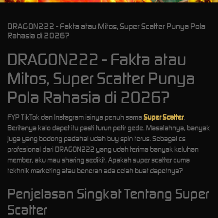
DRAGON222 - Fakta atau Mitos, Super Scatter Punya Pola
Rahasia di 2026?
DRAGON222 - Fakta atau
Mitos, Super Scatter Punya
Pola Rahasia di 2026?
FYP TikTok dan Instagram isinya penuh sama
Super Scatter
.
Beritanya kalo dapet itu pasti turun petir gede. Masalahnya, banyak
juga yang bodong padahal udah buy spin terus. Sebagai cs
profesional dari DRAGON222 yang udah terima banyak keluhan
member, aku mau sharing sedikit. Apakah super scatter cuma
tekhnik marketing atau beneran ada celah buat dapetnya?
Penjelasan Singkat Tentang Super
Scatter