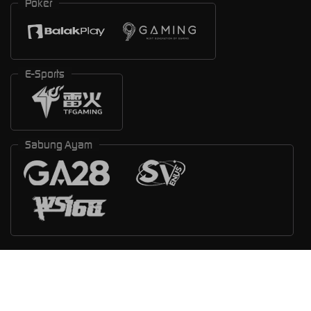
Poker
E-Sports
Sabung Ayam