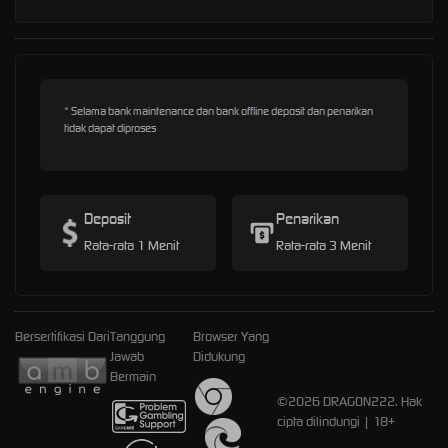
* Selama bank maintenance dan bank offline deposit dan penarikan
tidak dapat diproses
Deposit
Penarikan
Rata-rata 1 Menit
Rata-rata 3 Menit
Bersertifikasi Dari
Tanggung
Browser Yang
Jawab
Didukung
Bermain
©2026 DRAGON222. Hak
cipta dilindungi | 18+